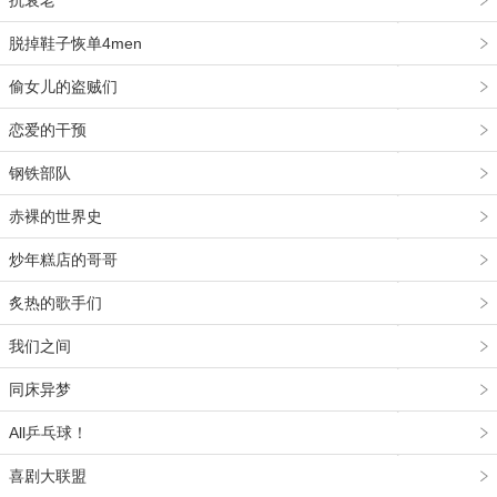
抗衰老
脱掉鞋子恢单4men
偷女儿的盗贼们
恋爱的干预
钢铁部队
赤裸的世界史
炒年糕店的哥哥
炙热的歌手们
我们之间
同床异梦
All乒乓球！
喜剧大联盟