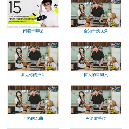
闲着干嘛呢
全知干预视角
看见你的声音
惊人的星期六
不朽的名曲
有名歌手传