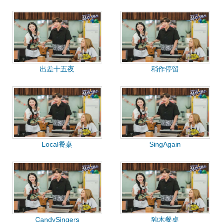
出差十五夜
稍作停留
Local餐桌
SingAgain
CandySingers
独木餐桌