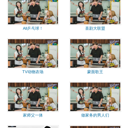
All乒乓球！
喜剧大联盟
TV动物农场
蒙面歌王
家师父一体
做家务的男人们