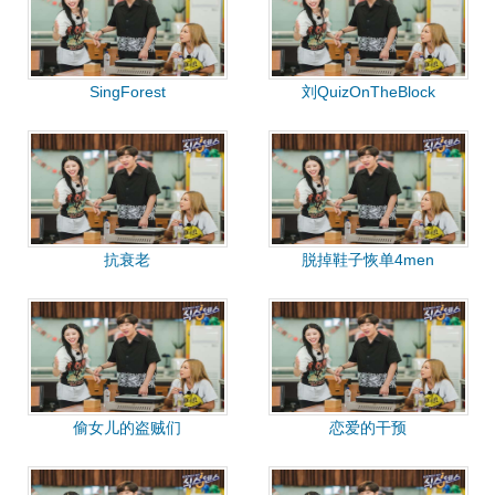
SingForest
刘QuizOnTheBlock
抗衰老
脱掉鞋子恢单4men
偷女儿的盗贼们
恋爱的干预