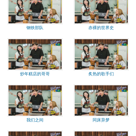
钢铁部队
赤裸的世界史
炒年糕店的哥哥
炙热的歌手们
我们之间
同床异梦