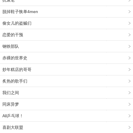
抗衰老
脱掉鞋子恢单4men
偷女儿的盗贼们
恋爱的干预
钢铁部队
赤裸的世界史
炒年糕店的哥哥
炙热的歌手们
我们之间
同床异梦
All乒乓球！
喜剧大联盟