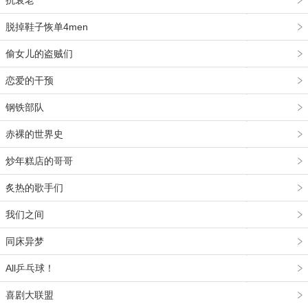
抗衰老
脱掉鞋子恢单4men
偷女儿的盗贼们
恋爱的干预
钢铁部队
赤裸的世界史
炒年糕店的哥哥
炙热的歌手们
我们之间
同床异梦
All乒乓球！
喜剧大联盟