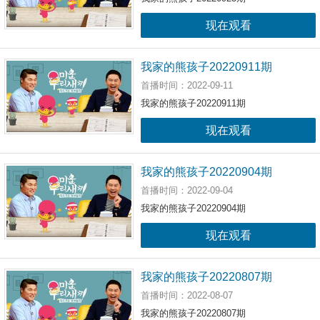
现在观看
我家的熊孩子20220911期
首播时间：2022-09-11
我家的熊孩子20220911期
现在观看
我家的熊孩子20220904期
首播时间：2022-09-04
我家的熊孩子20220904期
现在观看
我家的熊孩子20220807期
首播时间：2022-08-07
我家的熊孩子20220807期