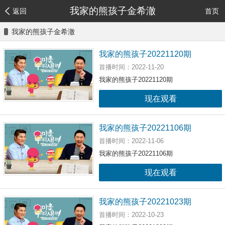
我家的熊孩子金希澈
返回
首页
我家的熊孩子金希澈
我家的熊孩子20221120期
首播时间：2022-11-20
我家的熊孩子20221120期
现在观看
我家的熊孩子20221106期
首播时间：2022-11-06
我家的熊孩子20221106期
现在观看
我家的熊孩子20221023期
首播时间：2022-10-23