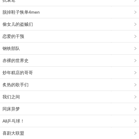
抗衰老
脱掉鞋子恢单4men
偷女儿的盗贼们
恋爱的干预
钢铁部队
赤裸的世界史
炒年糕店的哥哥
炙热的歌手们
我们之间
同床异梦
All乒乓球！
喜剧大联盟