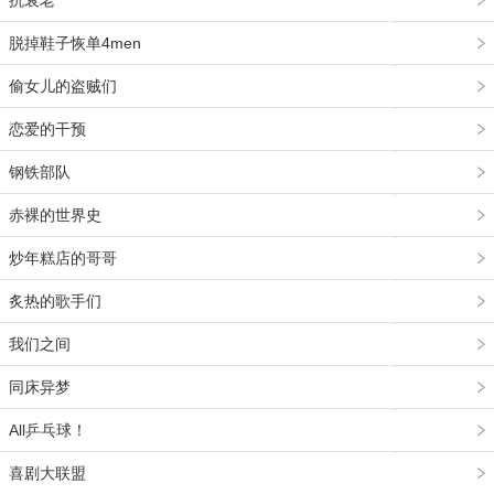
抗衰老
脱掉鞋子恢单4men
偷女儿的盗贼们
恋爱的干预
钢铁部队
赤裸的世界史
炒年糕店的哥哥
炙热的歌手们
我们之间
同床异梦
All乒乓球！
喜剧大联盟