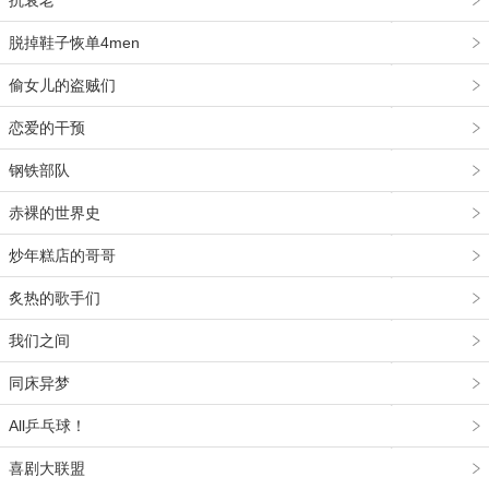
抗衰老
脱掉鞋子恢单4men
偷女儿的盗贼们
恋爱的干预
钢铁部队
赤裸的世界史
炒年糕店的哥哥
炙热的歌手们
我们之间
同床异梦
All乒乓球！
喜剧大联盟